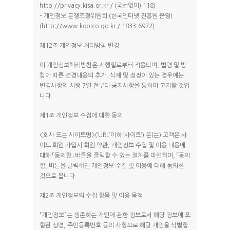
http://privacy.kisa.or.kr / (국번없이) 118)
– 개인정보 분쟁조정위원회 (한국인터넷 진흥원 운영)
(http://www.kopico.go.kr / 1833-6972)
제12조 개인정보 처리방침 변경
HOME
이 개인정보처리방침은 시행일로부터 적용되며, 법령 및 방
침에 따른 변경내용의 추가, 삭제 및 정정이 있는 경우에는
ABOUT
변경사항의 시행 7일 전부터 공지사항을 통하여 고지할 것입
니다.
펜션소개
ROOMS
제1조 개인정보 수집에 대한 동의
외부풍경
A동 101
<회사 또는 사이트명>(‘URL’이하 ‘사이트’) 은(는) 고객은 사
FACILITY
이트 회원 가입시 회원 약관, 개인정보 수집 및 이용 내용에
A동 201
대해 「동의함」 버튼을 클릭할 수 있는 절차를 마련하여, 「동의
RESERVATION
함」 버튼을 클릭하면 개인정보 수집 및 이용에 대해 동의한
A동 301
것으로 봅니다.
예약안내
A동 401
TRAVEL
제2조 개인정보의 수집 항목 및 이용 목적
실시간예약
B동 102
“개인정보”는 생존하는 개인에 관한 정보로서 해당 정보에 포
B동 201
함된 성명, 주민등록번호 등의 사항으로 해당 개인을 식별할